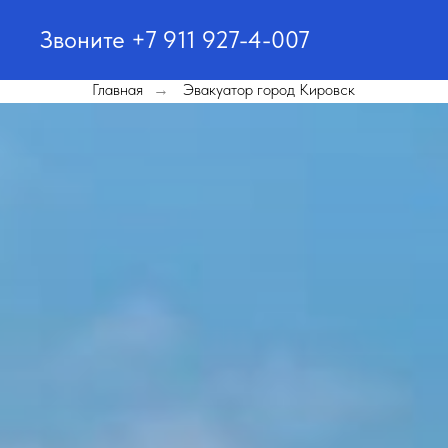
Звоните +7 911 927-4-007
Главная
Эвакуатор город Кировск
→