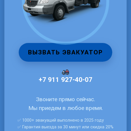
ВЫЗВАТЬ ЭВАКУАТОР
+7 911 927‑40‑07
Звоните прямо сейчас.
Мы приедем в любое время.
✅ 1000+ эвакуаций выполнено в 2025 году
✅ Гарантия выезда за 30 минут или скидка 20%