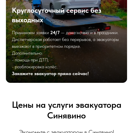
Круглосуточный сервис без
выходных
Принимаем заявки
24/7
— даже ночью и в праздники.
Диспетчерская работает без перерывов, а эвакуаторы
выезжают в приоритетном порядке.
Дополнительно:
- помощь при ДТП;
- разблокировка колёс.
Закажите эвакуатор прямо сейчас!
Цены на услуги эвакуатора
Синявино
Экономьте с эвакуатором в Синявино!