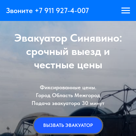
Главная
→
Эвакуатор Синявино
Звоните +7 911 927-4-007
Эвакуатор Синявино:
срочный выезд и
честные цены
Фиксированные цены.
Город Область Межгород
Подача эвакуатора 30 минут
ВЫЗВАТЬ ЭВАКУАТОР