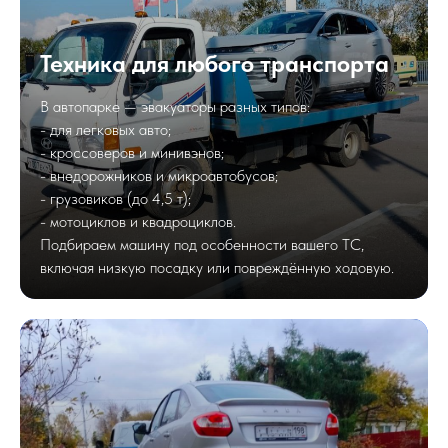
Техника для любого транспорта
В автопарке — эвакуаторы разных типов:
- для легковых авто;
- кроссоверов и минивэнов;
- внедорожников и микроавтобусов;
- грузовиков (до 4,5 т);
- мотоциклов и квадроциклов.
Подбираем машину под особенности вашего ТС,
включая низкую посадку или повреждённую ходовую.