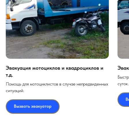
Эвакуация мотоциклов и квадроциклов и
Эвак
т.д.
Быстр
суток.
Помощь для мотоциклистов в случае непредвиденных
ситуаций.
В
Вызвать эвакуатор