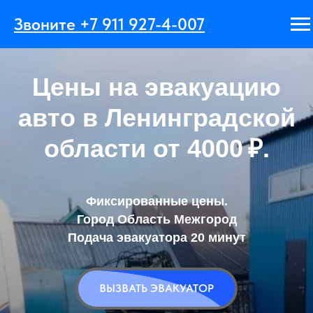
Главная
→
Цены Ленобласть
Звоните +7 911 927-4-007
Цены на эвакуацию
авто в Ленинградской
области от 4000 ₽.
Фиксированные цены.
Город Область Межгород
Подача эвакуатора 20 минут
ВЫЗВАТЬ ЭВАКУАТОР